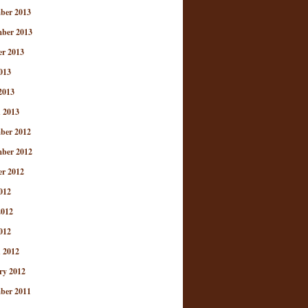
ber 2013
ber 2013
er 2013
013
2013
 2013
ber 2012
ber 2012
er 2012
012
2012
012
 2012
ry 2012
ber 2011