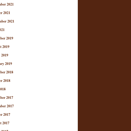
ber 2021
er 2021
mber 2021
021
ber 2019
t 2019
 2019
ary 2019
ber 2018
er 2018
2018
ber 2017
ber 2017
er 2017
t 2017