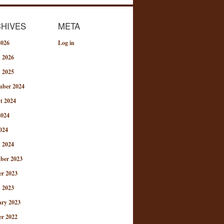
HIVES
META
2026
Log in
 2026
 2025
mber 2024
t 2024
2024
024
 2024
ber 2023
er 2023
 2023
ary 2023
er 2022