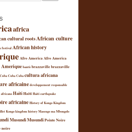
S
rica
africa
African culture
can cultural roots
African history
 festival
rique
Afro America
Afro America
 Amerique
brazzaville
brazzaville
bantù
cultura africana
Cuba
Cuba
Cuba
ure africaine
developpement responsable
Haiti
Haiti
l africano
Haiti earthquake
oire africaine
History of Kongo Kingdom
llet
Kongo kingdom history
Masengo ma Mbongolo
undi
Musundi
Musundi
Pointe Noire
e noire