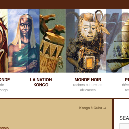
ONDE
LA NATION
MONDE NOIR
P
 de
KONGO
racines culturelles
dév
kongo
africaines
re
Kongo à Cuba
→
SEA
ngolo