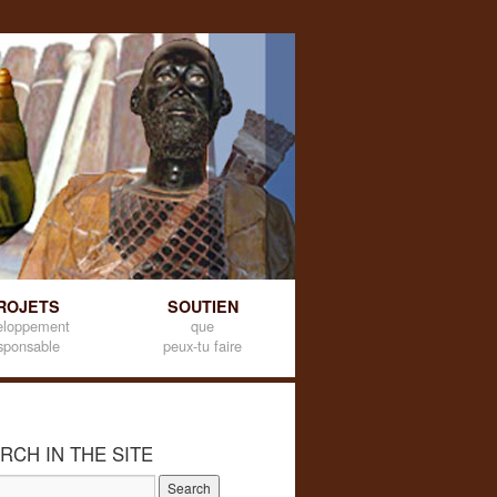
ROJETS
SOUTIEN
eloppement
que
sponsable
peux-tu faire
RCH IN THE SITE