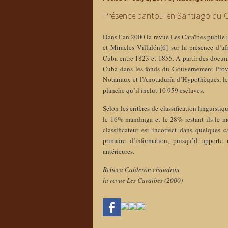
Présence bantou en Santiago du 
Dans l’an 2000 la revue Les Caraïbes publie
et Miracles Villalón[6] sur la présence d’a
Cuba entre 1823 et 1855. À partir des docum
Cuba dans les fonds du Gouvernement Provinc
Notariaux et l’Anotaduría d’Hypothèques, l
planche qu’il inclut 10 959 esclaves.
Selon les critères de classification linguisti
le 16% mandinga et le 28% restant ils le me
classificateur est incorrect dans quelques 
primaire d’information, puisqu’il apport
antérieures.
Rebeca Calderón chaudron
la revue Les Caraïbes (2000)