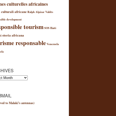
nes culturelles africaines
 culturali africane
Ralph Alpízar Valdés
sible development
ponsible tourism
SOS Haiti
storia africana
ti
risme responsable
Venezuela
ela
HIVES
es
MAIL
ved to Malaki’s antennas)