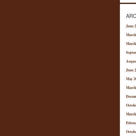
ARC
June 
March
March
Septe
Augus
June 
May 2
March
Decem
Octob
March
Febru
Octob