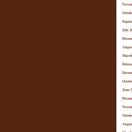
Novem
Octob
Septe
July 2
Decem
Augus
March
Febru
Decem
Octob
June 
Decem
Novem
Octob
Augus