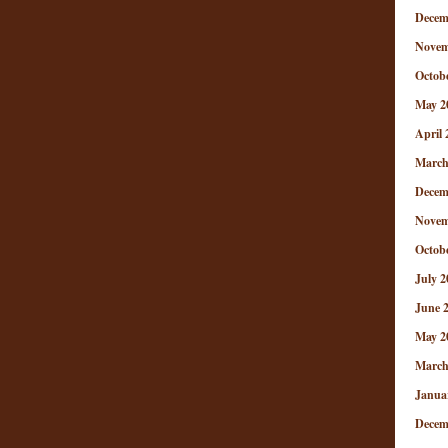
Decem
Novem
Octob
May 2
April 
March
Decem
Novem
Octob
July 2
June 
May 2
March
Janua
Decem