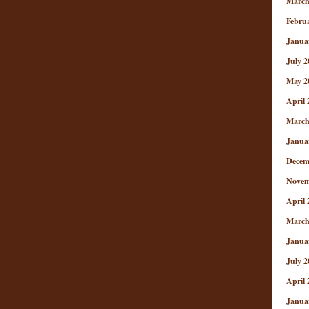
March
Febru
Janua
July 2
May 2
April 
March
Janua
Decem
Novem
April 
March
Janua
July 2
April 
Janua