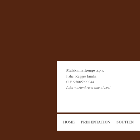
Malaki ma Kongo
a.p.s.
Italie, Reggio Emilia
C.F. 95065990244
Informazioni riservate ai soci
HOME
PRÉSENTATION
SOUTIEN