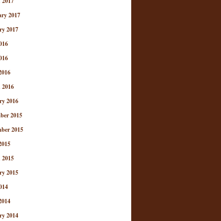
 2017
ary 2017
ry 2017
016
016
2016
 2016
ry 2016
ber 2015
ber 2015
2015
 2015
ry 2015
014
2014
ry 2014