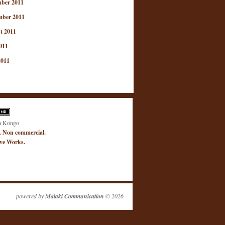
ber 2011
mber 2011
t 2011
011
2011
a Kongo
. Non commercial.
ive Works.
powered by
Malaki Communication
© 2026