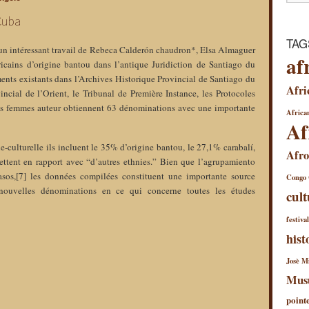
Cuba
TAG
 un intéressant travail de Rebeca Calderón chaudron*, Elsa Almaguer
af
fricains d’origine bantou dans l’antique Juridiction de Santiago du
ents existants dans l’Archives Historique Provincial de Santiago du
Afri
ial de l’Orient, le Tribunal de Première Instance, les Protocoles
es femmes auteur obtiennent 63 dénominations avec une importante
African
Af
que-culturelle ils incluent le 35% d’origine bantou, le 27,1% carabalí,
Afro
ttent en rapport avec “d’autres ethnies.” Bien que l’agrupamiento
casos,[7] les données compilées constituent une importante source
Congo
e nouvelles dénominations en ce qui concerne toutes les études
cult
festiva
hist
Josè Mi
Mus
←
Kongo
Letra
à
point
bantú
Cuba