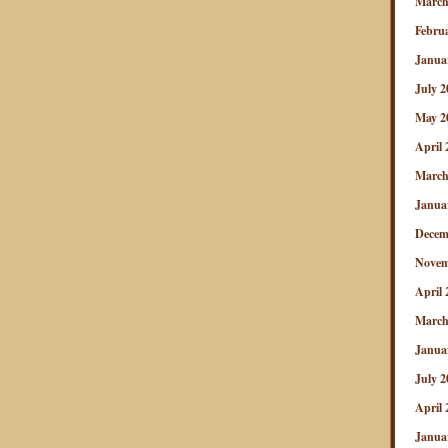
March
Febru
Janua
July 2
May 2
April 
March
Janua
Decem
Novem
April 
March
Janua
July 2
April 
Janua