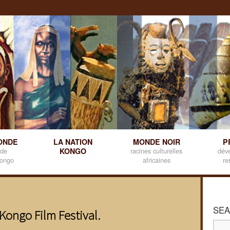
ONDE
LA NATION
MONDE NOIR
P
 de
KONGO
racines culturelles
dév
kongo
africaines
re
SEA
Kongo Film Festival.