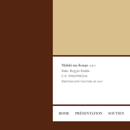
Malaki ma Kongo
a.p.s.
Italie, Reggio Emilia
C.F. 95065990244
Informazioni riservate ai soci
HOME
PRÉSENTATION
SOUTIEN