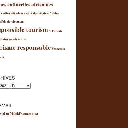
nes culturelles africaines
 culturali africane
Ralph Alpízar Valdés
sible development
ponsible tourism
SOS Haiti
storia africana
ti
risme responsable
Venezuela
ela
HIVES
es
MAIL
ved to Malaki’s antennas)