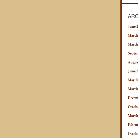
ARC
June 
March
March
Septe
Augus
June 
May 2
March
Decem
Octob
March
Febru
Octob