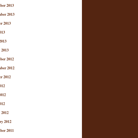
ber 2013
ber 2013
er 2013
013
2013
 2013
ber 2012
ber 2012
er 2012
012
2012
012
 2012
ry 2012
ber 2011