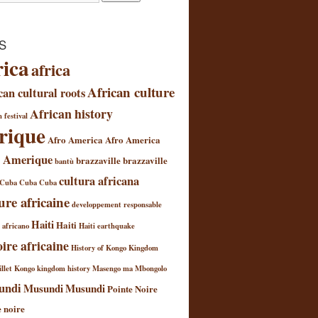
S
rica
africa
African culture
can cultural roots
African history
 festival
rique
Afro America
Afro America
 Amerique
brazzaville
brazzaville
bantù
cultura africana
Cuba
Cuba
Cuba
ure africaine
developpement responsable
Haiti
Haiti
l africano
Haiti earthquake
oire africaine
History of Kongo Kingdom
llet
Kongo kingdom history
Masengo ma Mbongolo
undi
Musundi
Musundi
Pointe Noire
e noire