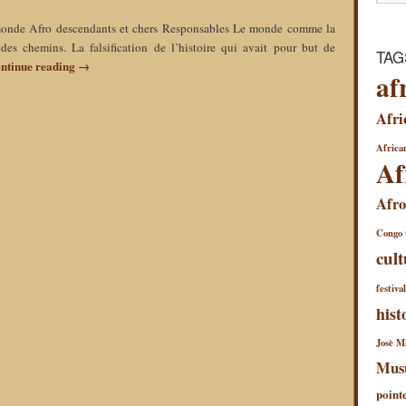
 monde Afro descendants et chers Responsables Le monde comme la
des chemins. La falsification de l’histoire qui avait pour but de
TAG
ntinue reading
→
af
Afri
African
Af
Afro
Congo
cult
festiva
hist
Josè Mi
Mus
point