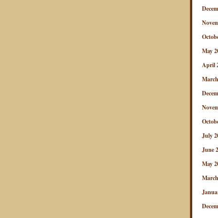
Decem
Novem
Octob
May 2
April 
March
Decem
Novem
Octob
July 2
June 
May 2
March
Janua
Decem