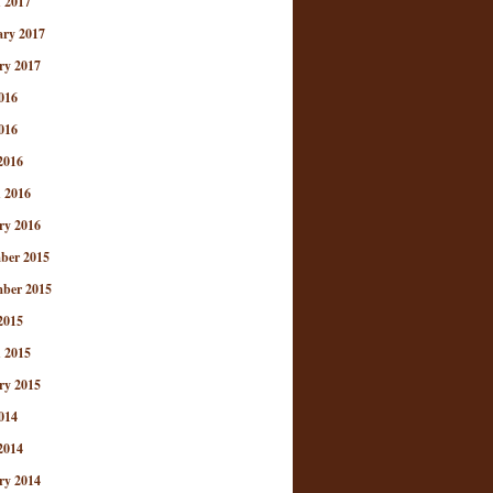
 2017
ary 2017
ry 2017
016
016
2016
 2016
ry 2016
ber 2015
ber 2015
2015
 2015
ry 2015
014
2014
ry 2014