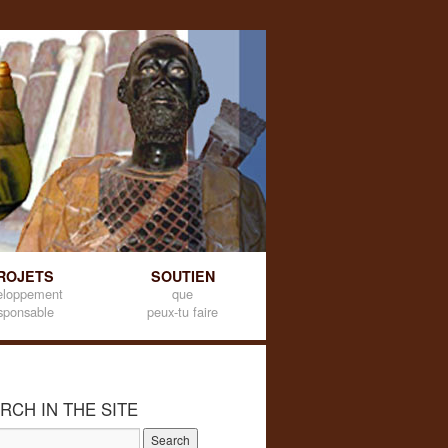
ROJETS
SOUTIEN
eloppement
que
sponsable
peux-tu faire
RCH IN THE SITE