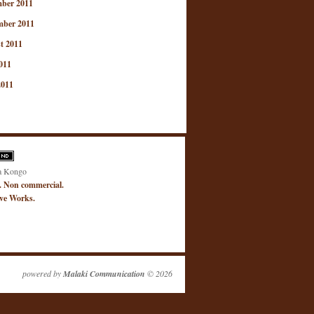
ber 2011
mber 2011
t 2011
011
2011
a Kongo
. Non commercial.
ive Works.
powered by
Malaki Communication
© 2026