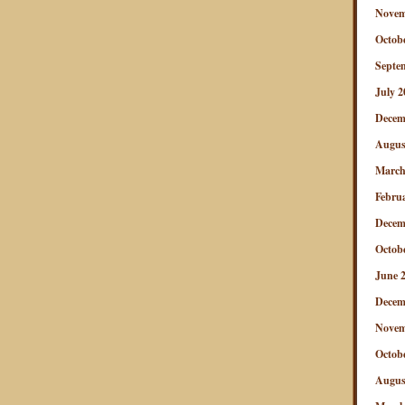
Novem
Octob
Septe
July 2
Decem
Augus
March
Febru
Decem
Octob
June 
Decem
Novem
Octob
Augus