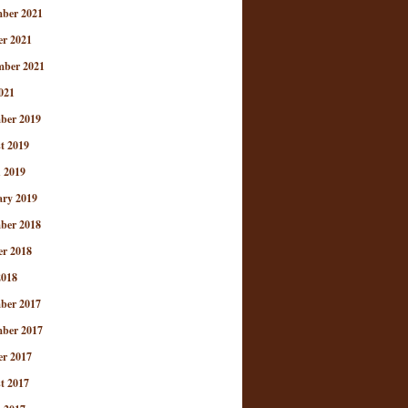
ber 2021
er 2021
mber 2021
021
ber 2019
t 2019
 2019
ary 2019
ber 2018
er 2018
2018
ber 2017
ber 2017
er 2017
t 2017