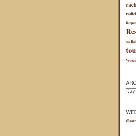
raci
radici
Respon
Res
sos Hai
tou
Venezu
ARC
Archiv
WEB
(Reser