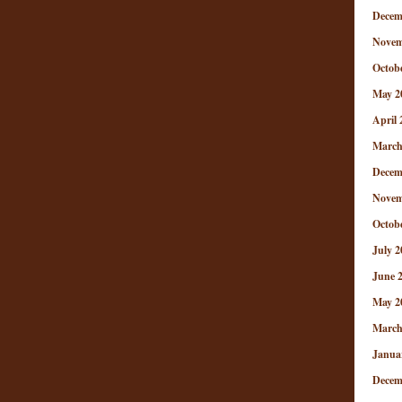
Decem
Novem
Octob
May 2
April 
March
Decem
Novem
Octob
July 2
June 
May 2
March
Janua
Decem