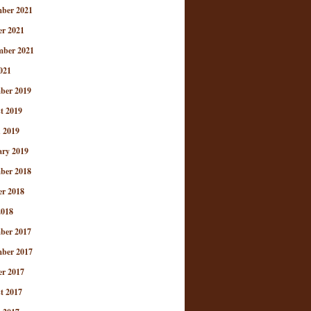
ber 2021
er 2021
mber 2021
021
ber 2019
t 2019
 2019
ary 2019
ber 2018
er 2018
2018
ber 2017
ber 2017
er 2017
t 2017