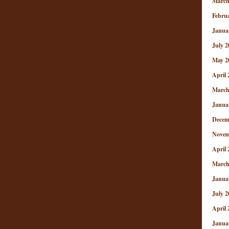
March
Febru
Janua
July 2
May 2
April 
March
Janua
Decem
Novem
April 
March
Janua
July 2
April 
Janua