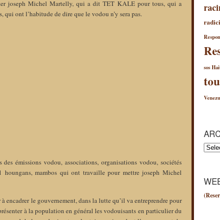
ter joseph Michel Martelly, qui a dit TET KALE pour tous, qui a
raci
s, qui ont l’habitude de dire que le vodou n’y sera pas.
radici
Respon
Res
sos Hai
tou
Venezu
ARC
Archiv
s des émissions vodou, associations, organisations vodou, sociétés
1 houngans, mambos qui ont travaille pour mettre joseph Michel
WEB
(Reser
à encadrer le gouvernement, dans la lutte qu’il va entreprendre pour
présenter à la population en général les vodouisants en particulier du