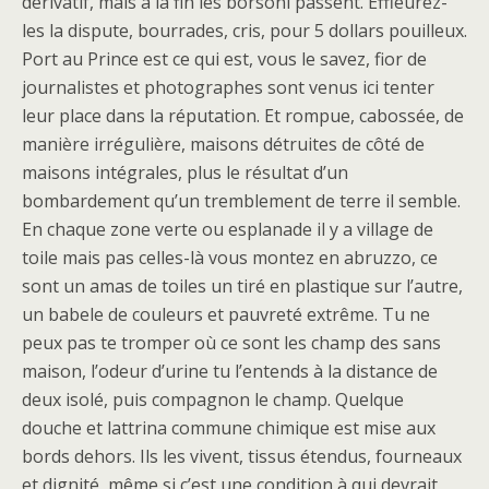
dérivatif, mais à la fin les borsoni passent. Effleurez-
les la dispute, bourrades, cris, pour 5 dollars pouilleux.
Port au Prince est ce qui est, vous le savez, fior de
journalistes et photographes sont venus ici tenter
leur place dans la réputation. Et rompue, cabossée, de
manière irrégulière, maisons détruites de côté de
maisons intégrales, plus le résultat d’un
bombardement qu’un tremblement de terre il semble.
En chaque zone verte ou esplanade il y a village de
toile mais pas celles-là vous montez en abruzzo, ce
sont un amas de toiles un tiré en plastique sur l’autre,
un babele de couleurs et pauvreté extrême. Tu ne
peux pas te tromper où ce sont les champ des sans
maison, l’odeur d’urine tu l’entends à la distance de
deux isolé, puis compagnon le champ. Quelque
douche et lattrina commune chimique est mise aux
bords dehors. Ils les vivent, tissus étendus, fourneaux
et dignité, même si c’est une condition à qui devrait