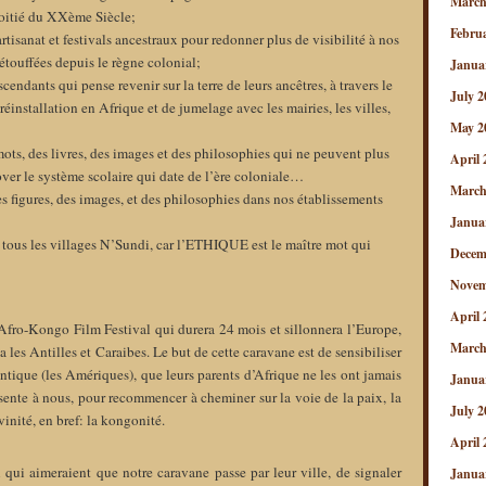
March
moitié du XXème Siècle;
Febru
artisanat et festivals ancestraux pour redonner plus de visibilité à nos
 étouffées depuis le règne colonial;
Janua
ndants qui pense revenir sur la terre de leurs ancêtres, à travers le
July 2
éinstallation en Afrique et de jumelage avec les mairies, les villes,
May 2
mots, des livres, des images et des philosophies qui ne peuvent plus
April 
nover le système scolaire qui date de l’ère coloniale…
March
es figures, des images, et des philosophies dans nos établissements
Janua
tous les villages N’Sundi, car l’ETHIQUE est le maître mot qui
Decem
Novem
April 
 Afro-Kongo Film Festival qui durera 24 mois et sillonnera l’Europe,
March
les Antilles et Caraibes. Le but de cette caravane est de sensibiliser
lantique (les Amériques), que leurs parents d’Afrique ne les ont jamais
Janua
ente à nous, pour recommencer à cheminer sur la voie de la paix, la
July 2
ivinité, en bref: la kongonité.
April 
 qui aimeraient que notre caravane passe par leur ville, de signaler
Janua