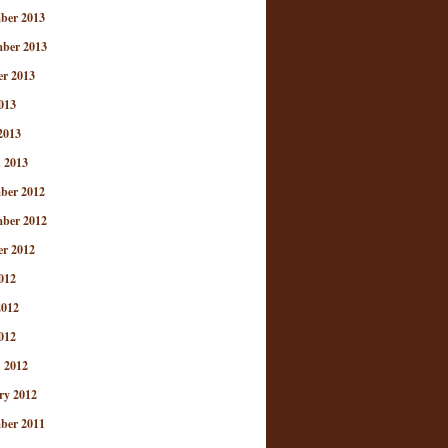
ber 2013
ber 2013
er 2013
013
2013
 2013
ber 2012
e
ber 2012
ue
er 2012
012
e
2012
012
 2012
ry 2012
ber 2011