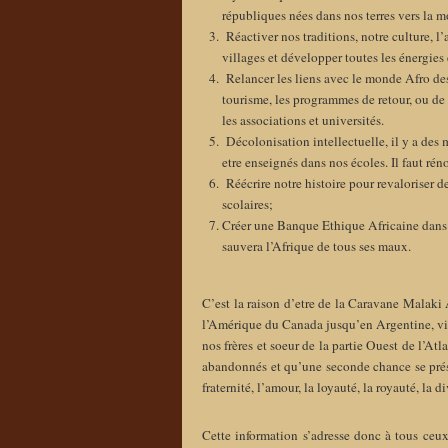
républiques nées dans nos terres vers la 
Réactiver nos traditions, notre culture, l’
villages et développer toutes les énergies
Relancer les liens avec le monde Afro desce
tourisme, les programmes de retour, ou de r
les associations et universités.
Décolonisation intellectuelle, il y a des 
etre enseignés dans nos écoles. Il faut ré
Réécrire notre histoire pour revaloriser d
scolaires;
Créer une Banque Ethique Africaine dans 
sauvera l’Afrique de tous ses maux.
C’est la raison d’etre de la Caravane Malaki
l’Amérique du Canada jusqu’en Argentine, via 
nos frères et soeur de la partie Ouest de l’At
abandonnés et qu’une seconde chance se prés
fraternité, l’amour, la loyauté, la royauté, la d
Cette information s’adresse donc à tous ceux