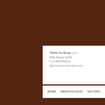
Malaki ma Kongo
a.p.s.
Italie, Reggio Emilia
C.F. 95065990244
Informazioni riservate ai soci
HOME
PRÉSENTATION
SOUTIEN