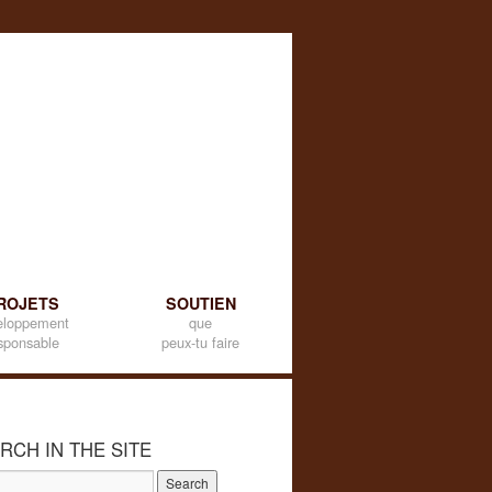
ROJETS
SOUTIEN
eloppement
que
sponsable
peux-tu faire
RCH IN THE SITE