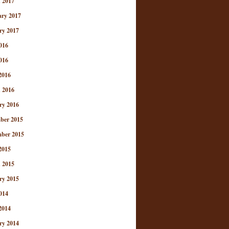
 2017
ary 2017
ry 2017
016
016
2016
 2016
ry 2016
ber 2015
ber 2015
2015
 2015
ry 2015
014
2014
ry 2014