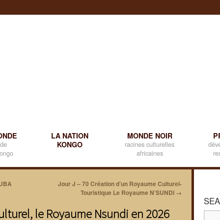
ONDE
LA NATION
MONDE NOIR
P
 de
KONGO
racines culturelles
dév
kongo
africaines
re
CUBA
Jour J – 70 Création d’un Royaume Culturel-
Touristique Le Royaume N’SUNDI
→
SEA
ulturel, le Royaume Nsundi en 2026