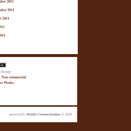
ber 2011
mber 2011
t 2011
011
2011
a Kongo
. Non commercial.
ive Works.
powered by
Malaki Communication
© 2026