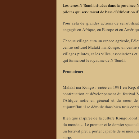
Les terres
N’Sundi,
situées dans la
province 
pilotes qui serviraient de base d’édificati
Pour cela de grandes actions de sensibilisa
engagés en Afrique, en Europe et en Amériqu
Chaque village aura un espace agricole, l’élev
centre culturel Malaki ma Kongo, un centre 
villages pilotes, et les villes, associations e
qui formeront le royaume de N’Sundi.
Promoteur:
Malaki ma Kongo : créée en 1991 en Rep. d
continuation et développement du festival M
l’Afrique noire en général et du cœur de l
aujourd’hui il se déroule dans bien trois cont
Bien que inspirée de la culture Kongo, dont il
du monde… Le premier et le dernier spectacle
un festival prêt â porter capable de se mouvo
autre.