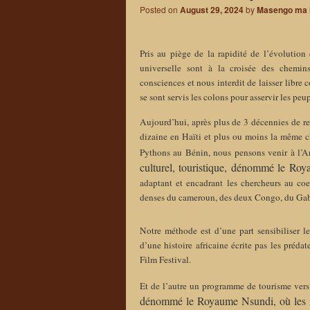
Posted on
August 29, 2024
by
Masengo ma 
Pris au piège de la rapidité de l’évoluti
universelle sont à la croisée des chemi
consciences et nous interdit de laisser libre
se sont servis les colons pour asservir les peup
Aujourd’hui, après plus de 3 décennies de r
dizaine en Haïti et plus ou moins la même 
Pythons au Bénin, nous pensons venir à l’Ar
culturel,
touristique, dénommé
le Ro
adaptant et encadrant les chercheurs au coe
denses du cameroun, des deux Congo, du Gab
Notre méthode est d’une part sensibiliser l
d’une histoire africaine écrite pas les préd
Film Festival.
Et de l’autre un programme de tourisme vers
dénommé
le Royaume
Nsundi, où les i