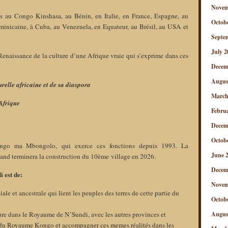
Novem
 au Congo Kinshasa, au Bénin, en Italie, en France, Espagne, au
Octob
inicaine, à Cuba, au Venezuela, en Equateur, au Brésil, au USA et
Septe
July 2
enaissance de la culture d’une Afrique vraie qui s’exprime dans ces
Decem
Augus
turelle africaine et de sa diaspora
March
’Afrique
Febru
Decem
Octob
engo ma Mbongolo, qui exerce ces fonctions depuis 1993. La
June 
nd terminera la construction du 10ème village en 2026.
Decem
 est de:
Novem
le et ancestrale qui lient les peuples des terres de cette partie du
Octob
ture dans le Royaume de N’Sundi, avec les autres provinces et
Augus
n du Royaume Kongo et accompagner ces memes réalités dans les