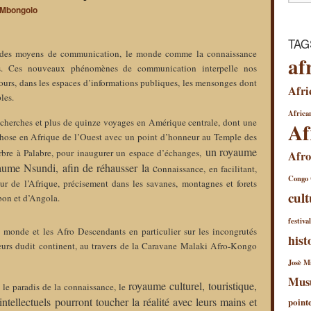
Mbongolo
TAG
on des moyens de communication, le monde comme la connaissance
af
ns. Ces nouveaux phénomènes de communication interpelle nos
 cours, dans les espaces d’informations publiques, les mensonges dont
Afri
les.
African
echerches et plus de quinze voyages en Amérique centrale, dont une
Af
chose en Afrique de l’Ouest avec un point d’honneur au Temple des
u
n
r
oyaume
bre à Palabre, pour inaugurer un espace d’échanges,
Afro
yaume
Nsundi,
a
fin
de réhausser la c
onnaissance, en facilitant,
Congo
ur de l’Afrique, précisement dans les savanes, montagnes et forets
cult
on et d’Angola.
festiva
e monde et les Afro Descendants en particulier sur les incongrutés
hist
ateurs dudit continent, au travers de la Caravane Malaki Afro-Kongo
Josè Mi
Mus
r
oyaume
culturel,
touristique,
 le paradis de la connaissance, le
ntellectuels pourront toucher la réalité avec leurs mains et
point