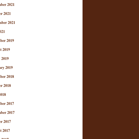
ber 2021
er 2021
mber 2021
021
ber 2019
t 2019
 2019
ary 2019
ber 2018
er 2018
2018
ber 2017
ber 2017
er 2017
t 2017