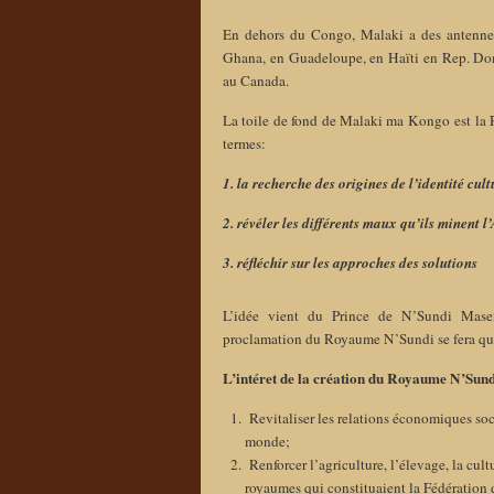
En dehors du Congo, Malaki a des antennes
Ghana, en Guadeloupe, en Haïti en Rep. Dom
au Canada.
La toile de fond de Malaki ma Kongo est la R
termes:
1. la recherche des origines de l’identité cul
2. révéler les différents maux qu’ils minent l
3. réfléchir sur les approches des solutions
L’idée vient du Prince de N’Sundi Mas
proclamation du Royaume N’Sundi se fera qua
L’intéret de la création du Royaume N’Sundi
Revitaliser les relations économiques socia
monde;
Renforcer l’agriculture, l’élevage, la cul
royaumes qui constituaient la Fédératio