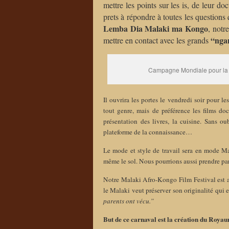
mettre les points sur les is, de leur d
prets à répondre à toutes les questions 
Lemba Dia Malaki ma Kongo
, notr
“nga
mettre en contact avec les grands
Campagne Mondiale pour la c
Il ouvrira les portes le vendredi soir pour l
tout genre, mais de préférence les films doc
présentation des livres, la cuisine. Sans o
plateforme de la connaissance…
Le mode et style de travail sera en mode Ma
même le sol. Nous pourrions aussi prendre pa
Notre Malaki Afro-Kongo Film Festival est a
le Malaki veut préserver son originalité qui 
parents ont vécu.”
But de ce carnaval est la création du Roya