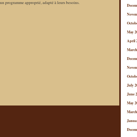
 un programme approprié, adapté à leurs besoins.
Decem
Novem
Octob
←
Jour
May 2
33°
J
April 
Ed.
–
du
70
March
Festival
Création
Malaki
d’un
Decem
ma
Royaum
Novem
Kongo
Culturel-
à
Touristiq
Octob
CUBA
Le
July 2
Royaum
N’SUNDI
June 
→
May 2
March
Janua
Decem