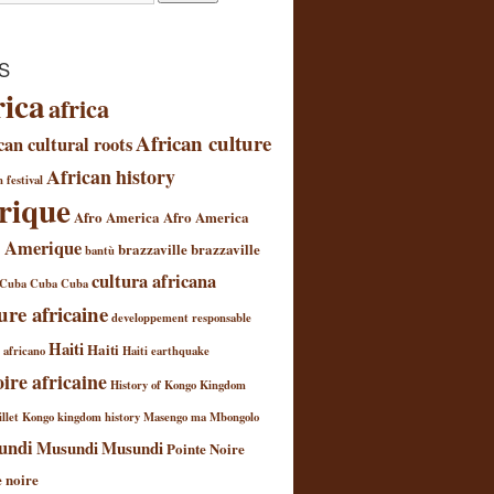
S
rica
africa
African culture
can cultural roots
African history
 festival
rique
Afro America
Afro America
 Amerique
brazzaville
brazzaville
bantù
cultura africana
Cuba
Cuba
Cuba
ure africaine
developpement responsable
Haiti
Haiti
l africano
Haiti earthquake
oire africaine
History of Kongo Kingdom
llet
Kongo kingdom history
Masengo ma Mbongolo
undi
Musundi
Musundi
Pointe Noire
e noire