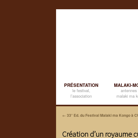
AFRICAN CULTURAL ROOTS AND DEVELOPMENT
SKIP TO CONTENT
PRÉSENTATION
MALAKI-M
le festival,
antennes
l’association
malaki ma 
←
33° Ed. du Festival Malaki ma Kongo à 
Création d’un royaume c