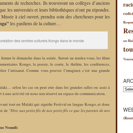
ocuments de recherches.
Ils trouveront u
n collèges d’
anciens
raci
que les universités et leurs bibliothèques n’ont pu répondre.
radici
e Musée à ciel ouvert, prendra soin des chercheurs pour les
nga”
Respon
les gardiens de la culture…
Res
réation des centres culturels Kongo dans le monde
sos Hai
tou
es fermer le dimanche dans la soirée. Seront au rendez-vous, les films
Venezu
umentaires Kongo, la poesie, le conte, le théâtre, les conférences,
ublier l’artisanat. Comme vous pouvez l’imaginer, c’est une grande
ARC
laki… selon les cas on peut etre dans les grandes salles ou assis à
Archiv
rt à une activité où nous sera réservé un espace de communication.
vant tout un Malaki qui signifie Festival en langue Kongo, et donc
WEB
est de
“Dire aux petits fils de nos petits fils ce que les parents de nos
(Reser
ume Nsundi: