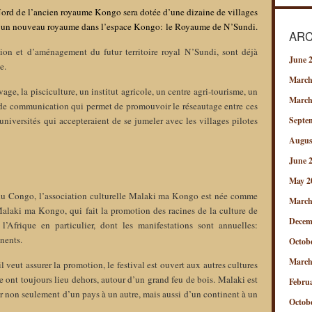
Nord d
e l’ancien
royaume Kongo sera dotée d’une dizaine de villages
on d’un nouveau royaume dans l’espace Kongo: le Royaume de N’Sundi.
ARC
tion et d’aménagement du futur territoire royal N’Sundi, sont déjà
June 
e.
March
age, la pisciculture, un institut agricole, un centre agri-tourisme, un
March
de communication qui permet de promouvoir le réseautage entre ces
t universités qui accepteraient de se jumeler avec les villages pilotes
Septe
Augus
June 
May 2
u Congo, l’association culturelle Malaki ma Kongo est née comme
March
alaki ma Kongo, qui fait la promotion des racines de la culture de
Decem
’Afrique en particulier, dont les manifestations sont annuelles:
inents.
Octob
March
 veut assurer la promotion, le festival est ouvert aux autres cultures
 ont toujours lieu dehors, autour d’un grand feu de bois. Malaki est
Febru
ir non seulement d’un pays à un autre, mais aussi d’un continent à un
Octob