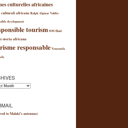
nes culturelles africaines
 culturali africane
Ralph Alpízar Valdés
sible development
ponsible tourism
SOS Haiti
storia africana
ti
risme responsable
Venezuela
ela
HIVES
es
MAIL
ved to Malaki’s antennas)